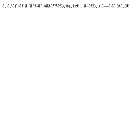
ã‚·ã‚¹ãƒ†ãƒ ã‚¨ãƒ©ãƒ¼ã§ã™ã€‚ç®¡ç†è€…ã«é€£çµ¡ã—ã¦ãã ã•ã„ã€‚