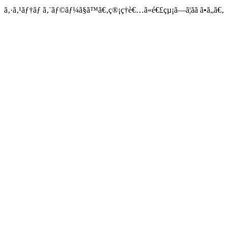
ã‚·ã‚¹ãƒ†ãƒ ã‚¨ãƒ©ãƒ¼ã§ã™ã€‚ç®¡ç†è€…ã«é€£çµ¡ã—ã¦ãã ã•ã„ã€‚