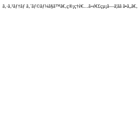
ã‚·ã‚¹ãƒ†ãƒ ã‚¨ãƒ©ãƒ¼ã§ã™ã€‚ç®¡ç†è€…ã«é€£çµ¡ã—ã¦ãã ã•ã„ã€‚