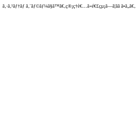
ã‚·ã‚¹ãƒ†ãƒ ã‚¨ãƒ©ãƒ¼ã§ã™ã€‚ç®¡ç†è€…ã«é€£çµ¡ã—ã¦ãã ã•ã„ã€‚