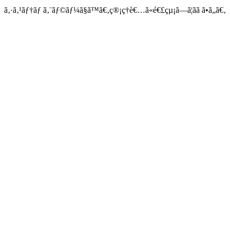
ã‚·ã‚¹ãƒ†ãƒ ã‚¨ãƒ©ãƒ¼ã§ã™ã€‚ç®¡ç†è€…ã«é€£çµ¡ã—ã¦ãã ã•ã„ã€‚