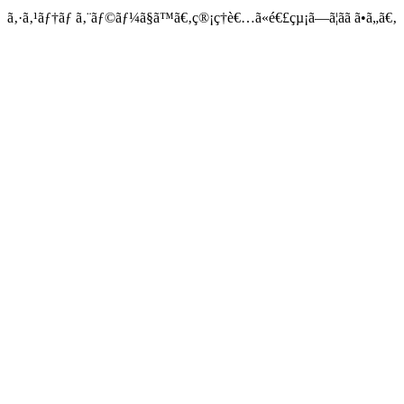
ã‚·ã‚¹ãƒ†ãƒ ã‚¨ãƒ©ãƒ¼ã§ã™ã€‚ç®¡ç†è€…ã«é€£çµ¡ã—ã¦ãã ã•ã„ã€‚