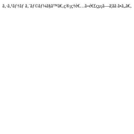
ã‚·ã‚¹ãƒ†ãƒ ã‚¨ãƒ©ãƒ¼ã§ã™ã€‚ç®¡ç†è€…ã«é€£çµ¡ã—ã¦ãã ã•ã„ã€‚