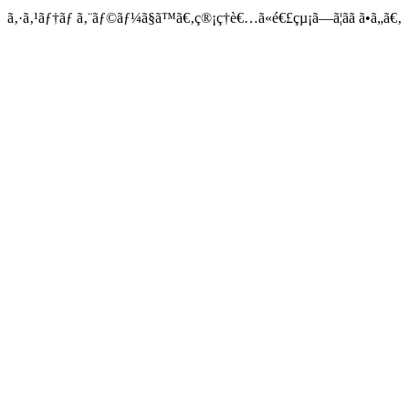
ã‚·ã‚¹ãƒ†ãƒ ã‚¨ãƒ©ãƒ¼ã§ã™ã€‚ç®¡ç†è€…ã«é€£çµ¡ã—ã¦ãã ã•ã„ã€‚