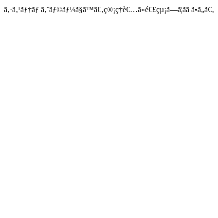
ã‚·ã‚¹ãƒ†ãƒ ã‚¨ãƒ©ãƒ¼ã§ã™ã€‚ç®¡ç†è€…ã«é€£çµ¡ã—ã¦ãã ã•ã„ã€‚