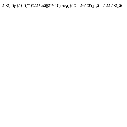
ã‚·ã‚¹ãƒ†ãƒ ã‚¨ãƒ©ãƒ¼ã§ã™ã€‚ç®¡ç†è€…ã«é€£çµ¡ã—ã¦ãã ã•ã„ã€‚