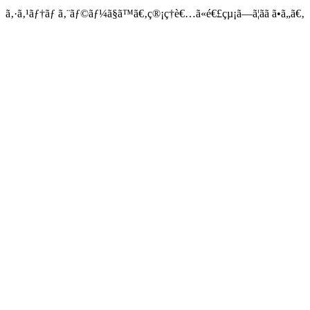
ã‚·ã‚¹ãƒ†ãƒ ã‚¨ãƒ©ãƒ¼ã§ã™ã€‚ç®¡ç†è€…ã«é€£çµ¡ã—ã¦ãã ã•ã„ã€‚