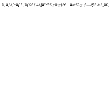
ã‚·ã‚¹ãƒ†ãƒ ã‚¨ãƒ©ãƒ¼ã§ã™ã€‚ç®¡ç†è€…ã«é€£çµ¡ã—ã¦ãã ã•ã„ã€‚