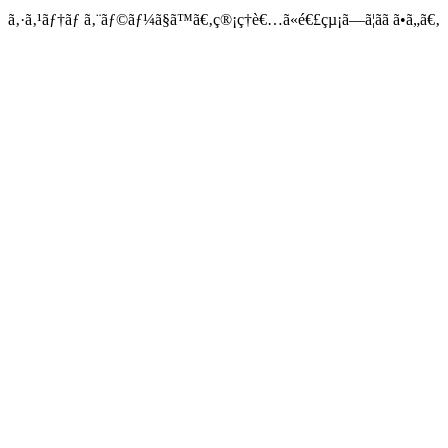
ã‚·ã‚¹ãƒ†ãƒ ã‚¨ãƒ©ãƒ¼ã§ã™ã€‚ç®¡ç†è€…ã«é€£çµ¡ã—ã¦ãã ã•ã„ã€‚