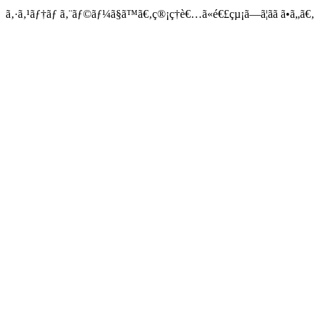
ã‚·ã‚¹ãƒ†ãƒ ã‚¨ãƒ©ãƒ¼ã§ã™ã€‚ç®¡ç†è€…ã«é€£çµ¡ã—ã¦ãã ã•ã„ã€‚