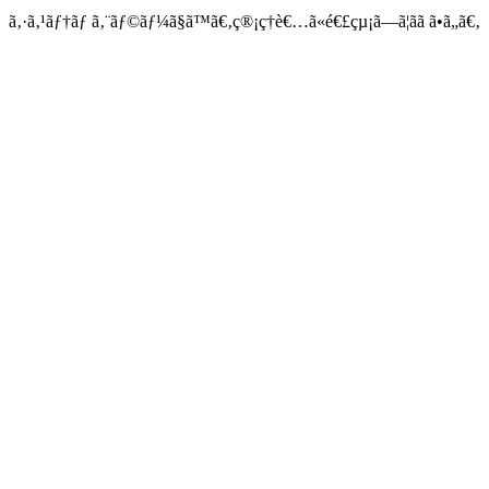
ã‚·ã‚¹ãƒ†ãƒ ã‚¨ãƒ©ãƒ¼ã§ã™ã€‚ç®¡ç†è€…ã«é€£çµ¡ã—ã¦ãã ã•ã„ã€‚