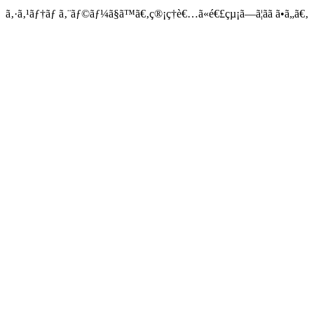
ã‚·ã‚¹ãƒ†ãƒ ã‚¨ãƒ©ãƒ¼ã§ã™ã€‚ç®¡ç†è€…ã«é€£çµ¡ã—ã¦ãã ã•ã„ã€‚