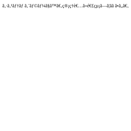
ã‚·ã‚¹ãƒ†ãƒ ã‚¨ãƒ©ãƒ¼ã§ã™ã€‚ç®¡ç†è€…ã«é€£çµ¡ã—ã¦ãã ã•ã„ã€‚