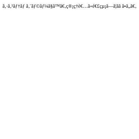
ã‚·ã‚¹ãƒ†ãƒ ã‚¨ãƒ©ãƒ¼ã§ã™ã€‚ç®¡ç†è€…ã«é€£çµ¡ã—ã¦ãã ã•ã„ã€‚