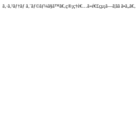
ã‚·ã‚¹ãƒ†ãƒ ã‚¨ãƒ©ãƒ¼ã§ã™ã€‚ç®¡ç†è€…ã«é€£çµ¡ã—ã¦ãã ã•ã„ã€‚