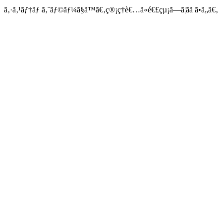
ã‚·ã‚¹ãƒ†ãƒ ã‚¨ãƒ©ãƒ¼ã§ã™ã€‚ç®¡ç†è€…ã«é€£çµ¡ã—ã¦ãã ã•ã„ã€‚