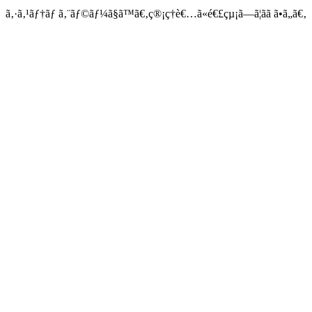
ã‚·ã‚¹ãƒ†ãƒ ã‚¨ãƒ©ãƒ¼ã§ã™ã€‚ç®¡ç†è€…ã«é€£çµ¡ã—ã¦ãã ã•ã„ã€‚