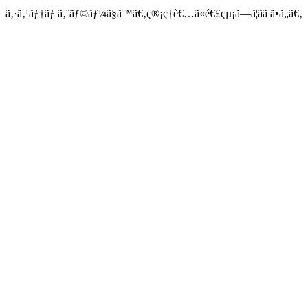
ã‚·ã‚¹ãƒ†ãƒ ã‚¨ãƒ©ãƒ¼ã§ã™ã€‚ç®¡ç†è€…ã«é€£çµ¡ã—ã¦ãã ã•ã„ã€‚