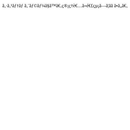
ã‚·ã‚¹ãƒ†ãƒ ã‚¨ãƒ©ãƒ¼ã§ã™ã€‚ç®¡ç†è€…ã«é€£çµ¡ã—ã¦ãã ã•ã„ã€‚