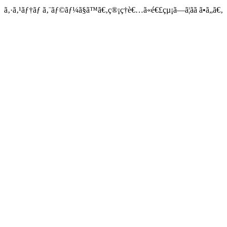
ã‚·ã‚¹ãƒ†ãƒ ã‚¨ãƒ©ãƒ¼ã§ã™ã€‚ç®¡ç†è€…ã«é€£çµ¡ã—ã¦ãã ã•ã„ã€‚