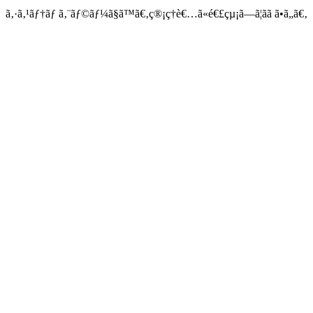
ã‚·ã‚¹ãƒ†ãƒ ã‚¨ãƒ©ãƒ¼ã§ã™ã€‚ç®¡ç†è€…ã«é€£çµ¡ã—ã¦ãã ã•ã„ã€‚