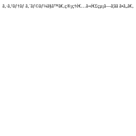
ã‚·ã‚¹ãƒ†ãƒ ã‚¨ãƒ©ãƒ¼ã§ã™ã€‚ç®¡ç†è€…ã«é€£çµ¡ã—ã¦ãã ã•ã„ã€‚