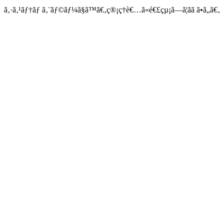
ã‚·ã‚¹ãƒ†ãƒ ã‚¨ãƒ©ãƒ¼ã§ã™ã€‚ç®¡ç†è€…ã«é€£çµ¡ã—ã¦ãã ã•ã„ã€‚