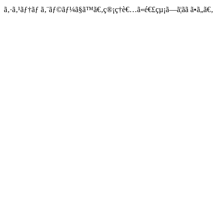
ã‚·ã‚¹ãƒ†ãƒ ã‚¨ãƒ©ãƒ¼ã§ã™ã€‚ç®¡ç†è€…ã«é€£çµ¡ã—ã¦ãã ã•ã„ã€‚