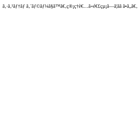
ã‚·ã‚¹ãƒ†ãƒ ã‚¨ãƒ©ãƒ¼ã§ã™ã€‚ç®¡ç†è€…ã«é€£çµ¡ã—ã¦ãã ã•ã„ã€‚