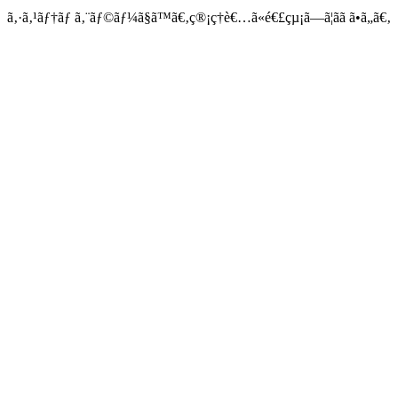
ã‚·ã‚¹ãƒ†ãƒ ã‚¨ãƒ©ãƒ¼ã§ã™ã€‚ç®¡ç†è€…ã«é€£çµ¡ã—ã¦ãã ã•ã„ã€‚