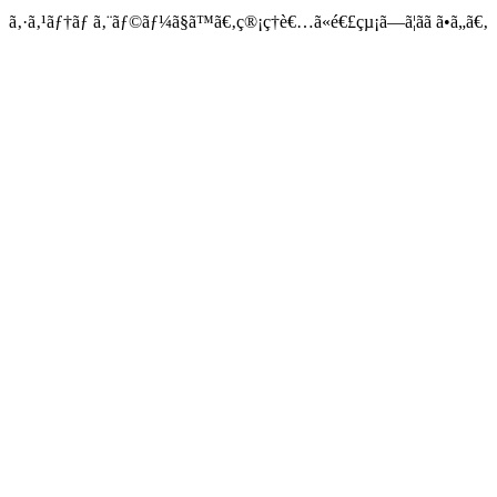
ã‚·ã‚¹ãƒ†ãƒ ã‚¨ãƒ©ãƒ¼ã§ã™ã€‚ç®¡ç†è€…ã«é€£çµ¡ã—ã¦ãã ã•ã„ã€‚