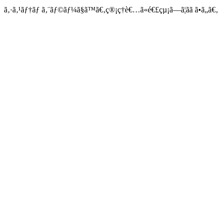
ã‚·ã‚¹ãƒ†ãƒ ã‚¨ãƒ©ãƒ¼ã§ã™ã€‚ç®¡ç†è€…ã«é€£çµ¡ã—ã¦ãã ã•ã„ã€‚