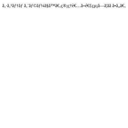
ã‚·ã‚¹ãƒ†ãƒ ã‚¨ãƒ©ãƒ¼ã§ã™ã€‚ç®¡ç†è€…ã«é€£çµ¡ã—ã¦ãã ã•ã„ã€‚