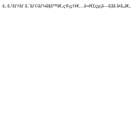
ã‚·ã‚¹ãƒ†ãƒ ã‚¨ãƒ©ãƒ¼ã§ã™ã€‚ç®¡ç†è€…ã«é€£çµ¡ã—ã¦ãã ã•ã„ã€‚