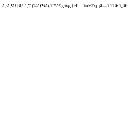
ã‚·ã‚¹ãƒ†ãƒ ã‚¨ãƒ©ãƒ¼ã§ã™ã€‚ç®¡ç†è€…ã«é€£çµ¡ã—ã¦ãã ã•ã„ã€‚