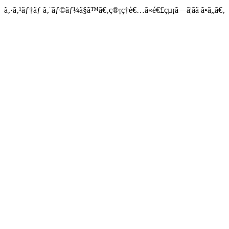
ã‚·ã‚¹ãƒ†ãƒ ã‚¨ãƒ©ãƒ¼ã§ã™ã€‚ç®¡ç†è€…ã«é€£çµ¡ã—ã¦ãã ã•ã„ã€‚