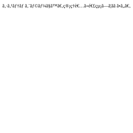
ã‚·ã‚¹ãƒ†ãƒ ã‚¨ãƒ©ãƒ¼ã§ã™ã€‚ç®¡ç†è€…ã«é€£çµ¡ã—ã¦ãã ã•ã„ã€‚