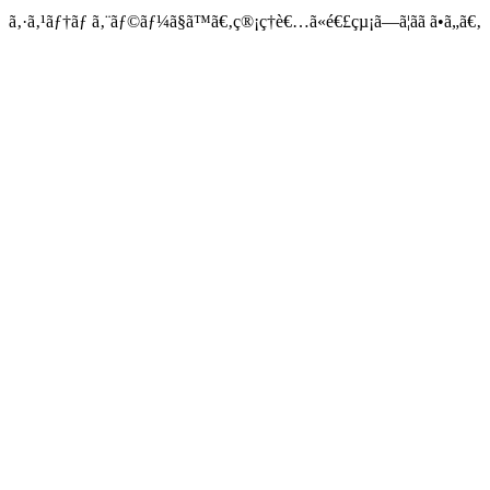
ã‚·ã‚¹ãƒ†ãƒ ã‚¨ãƒ©ãƒ¼ã§ã™ã€‚ç®¡ç†è€…ã«é€£çµ¡ã—ã¦ãã ã•ã„ã€‚