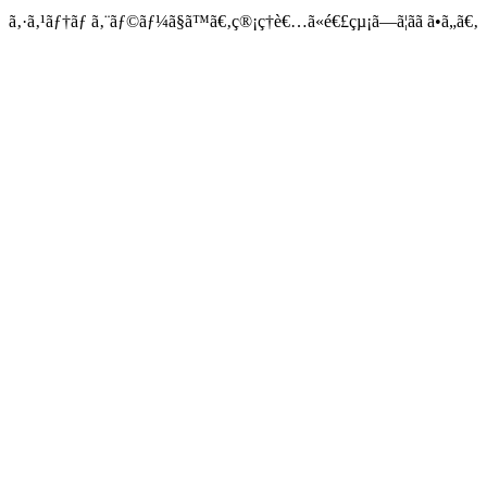
ã‚·ã‚¹ãƒ†ãƒ ã‚¨ãƒ©ãƒ¼ã§ã™ã€‚ç®¡ç†è€…ã«é€£çµ¡ã—ã¦ãã ã•ã„ã€‚