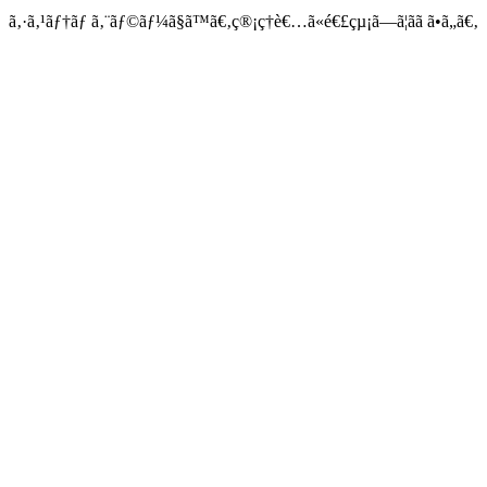
ã‚·ã‚¹ãƒ†ãƒ ã‚¨ãƒ©ãƒ¼ã§ã™ã€‚ç®¡ç†è€…ã«é€£çµ¡ã—ã¦ãã ã•ã„ã€‚