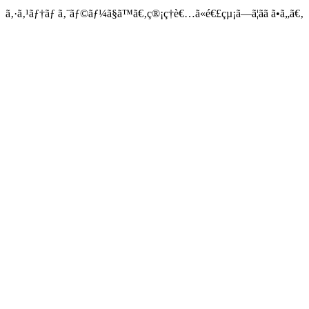
ã‚·ã‚¹ãƒ†ãƒ ã‚¨ãƒ©ãƒ¼ã§ã™ã€‚ç®¡ç†è€…ã«é€£çµ¡ã—ã¦ãã ã•ã„ã€‚