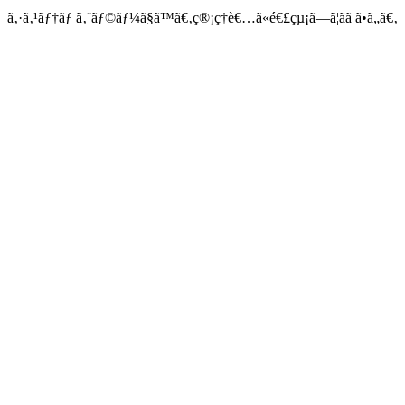
ã‚·ã‚¹ãƒ†ãƒ ã‚¨ãƒ©ãƒ¼ã§ã™ã€‚ç®¡ç†è€…ã«é€£çµ¡ã—ã¦ãã ã•ã„ã€‚