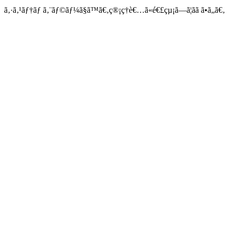
ã‚·ã‚¹ãƒ†ãƒ ã‚¨ãƒ©ãƒ¼ã§ã™ã€‚ç®¡ç†è€…ã«é€£çµ¡ã—ã¦ãã ã•ã„ã€‚