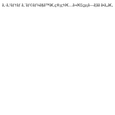
ã‚·ã‚¹ãƒ†ãƒ ã‚¨ãƒ©ãƒ¼ã§ã™ã€‚ç®¡ç†è€…ã«é€£çµ¡ã—ã¦ãã ã•ã„ã€‚