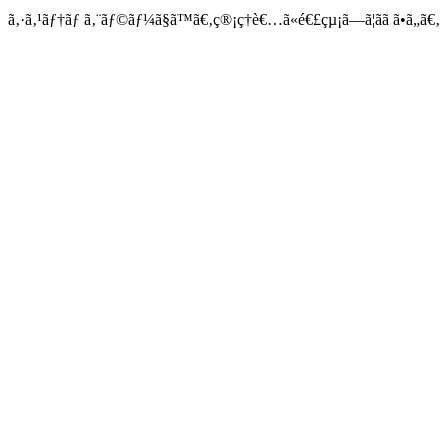
ã‚·ã‚¹ãƒ†ãƒ ã‚¨ãƒ©ãƒ¼ã§ã™ã€‚ç®¡ç†è€…ã«é€£çµ¡ã—ã¦ãã ã•ã„ã€‚