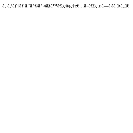
ã‚·ã‚¹ãƒ†ãƒ ã‚¨ãƒ©ãƒ¼ã§ã™ã€‚ç®¡ç†è€…ã«é€£çµ¡ã—ã¦ãã ã•ã„ã€‚