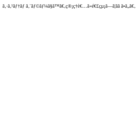
ã‚·ã‚¹ãƒ†ãƒ ã‚¨ãƒ©ãƒ¼ã§ã™ã€‚ç®¡ç†è€…ã«é€£çµ¡ã—ã¦ãã ã•ã„ã€‚