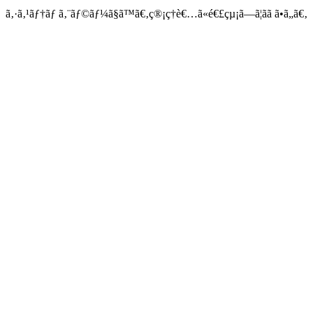
ã‚·ã‚¹ãƒ†ãƒ ã‚¨ãƒ©ãƒ¼ã§ã™ã€‚ç®¡ç†è€…ã«é€£çµ¡ã—ã¦ãã ã•ã„ã€‚