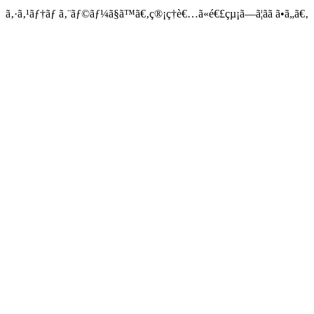
ã‚·ã‚¹ãƒ†ãƒ ã‚¨ãƒ©ãƒ¼ã§ã™ã€‚ç®¡ç†è€…ã«é€£çµ¡ã—ã¦ãã ã•ã„ã€‚