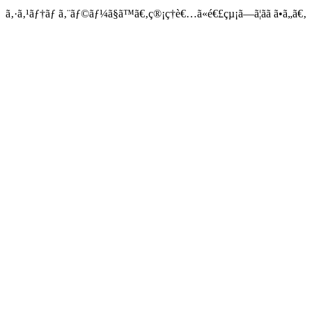
ã‚·ã‚¹ãƒ†ãƒ ã‚¨ãƒ©ãƒ¼ã§ã™ã€‚ç®¡ç†è€…ã«é€£çµ¡ã—ã¦ãã ã•ã„ã€‚